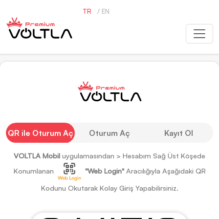
TR
/
EN
QR ile Oturum Aç
Oturum Aç
Kayıt Ol
VOLTLA Mobil
uygulamasından > Hesabım Sağ Üst Köşede
Konumlanan
"Web Login"
Aracılığıyla Aşağıdaki QR
Kodunu Okutarak Kolay Giriş Yapabilirsiniz.