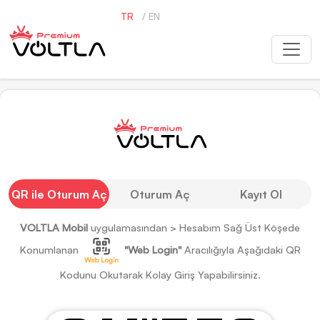
TR
/
EN
QR ile Oturum Aç
Oturum Aç
Kayıt Ol
VOLTLA Mobil
uygulamasından > Hesabım Sağ Üst Köşede
Konumlanan
"Web Login"
Aracılığıyla Aşağıdaki QR
Kodunu Okutarak Kolay Giriş Yapabilirsiniz.